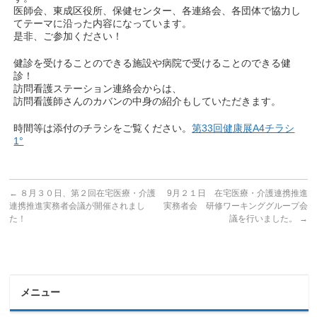
医師会、東成区役所、保健センター、各連絡会、各団体で協力し
てテーマに沿った内容になっています。
是非、ご参加ください！
健診を受けることのできる施設や病院で受けることのできる健
診！
訪問看護ステーション連絡会からは、
訪問看護師さんのカバンの中身の紹介もしていただきます。
時間等は添付のチラシをご覧ください。
第33回健康展A4チラシ
1°
←
８月３０日、第２回在宅医療・介護
9月２１日 在宅医療・介護連携推進
連携推進実務者会議が開催されまし
実務者会 研修ワーキンググループ会
た！
議を行いました。
→
メニュー