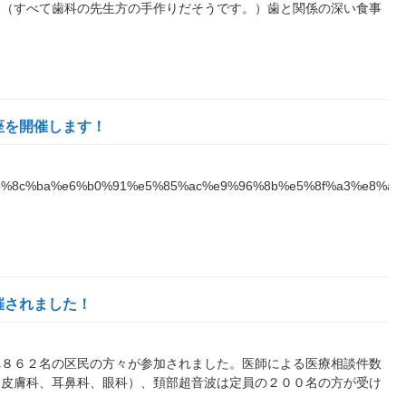
。（すべて歯科の先生方の手作りだそうです。）歯と関係の深い食事
座を開催します！
5%8c%ba%e6%b0%91%e5%85%ac%e9%96%8b%e5%8f%a3%e8%a
催されました！
れ８６２名の区民の方々が参加されました。医師による医療相談件数
、皮膚科、耳鼻科、眼科）、頚部超音波は定員の２００名の方が受け