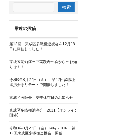
最近の投稿
第13回 東成区多職種連携会を12月18
日に開催しました！
東成区認知症ケア実践者の会からのお知
らせ！！
%9b%b8%e3%80%80%e5%90%84%e4%bd%8d%e
令和3年8月27日（金） 第12回多職種
連携会をリモートで開催しました！
東成区医師会 夏季休館日のお知らせ
東成区多職種納涼会 2021【オンライン
開催】
令和3年8月27日（金）14時～16時 第
12回東成区多職種連携会 開催