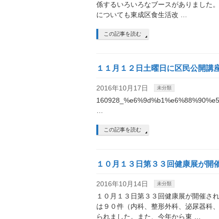
係するいろいろなブースがありました
についても東成区食生活改 …
この記事を読む
１１月１２日土曜日に区民公開講
2016年10月17日
未分類
160928_%e6%9d%b1%e6%88%90%e
…
この記事を読む
１０月１３日第３３回健康展が開
2016年10月14日
未分類
１０月１３日第３３回健康展が開催さ
は９０件（内科、整形外科、泌尿器科
られました。また、今年から東 …