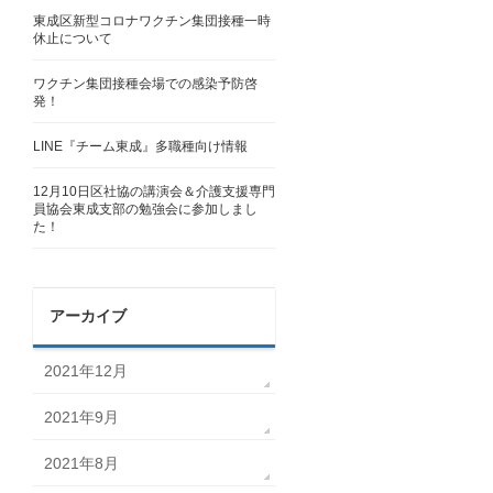
東成区新型コロナワクチン集団接種一時
休止について
ワクチン集団接種会場での感染予防啓
発！
LINE『チーム東成』多職種向け情報
12月10日区社協の講演会＆介護支援専門
員協会東成支部の勉強会に参加しまし
c%9b%e5%ba%a7%e3%83%81%e3%83%a9%e3%
た！
アーカイブ
2021年12月
2021年9月
2021年8月