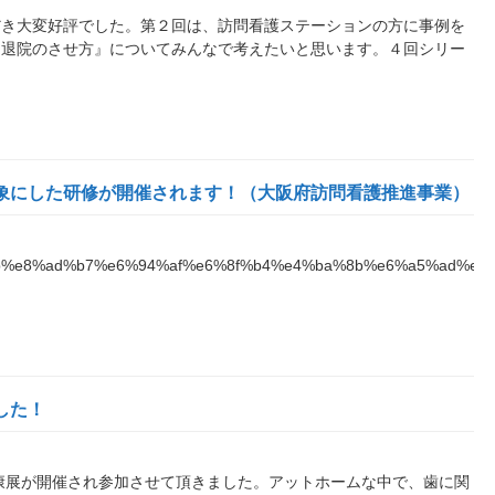
だき大変好評でした。第２回は、訪問看護ステーションの方に事例を
、退院のさせ方』についてみんなで考えたいと思います。４回シリー
対象にした研修が開催されます！（大阪府訪問看護推進事業）
%e8%ad%b7%e6%94%af%e6%8f%b4%e4%ba%8b%e6%a5%ad%e6
した！
健康展が開催され参加させて頂きました。アットホームな中で、歯に関