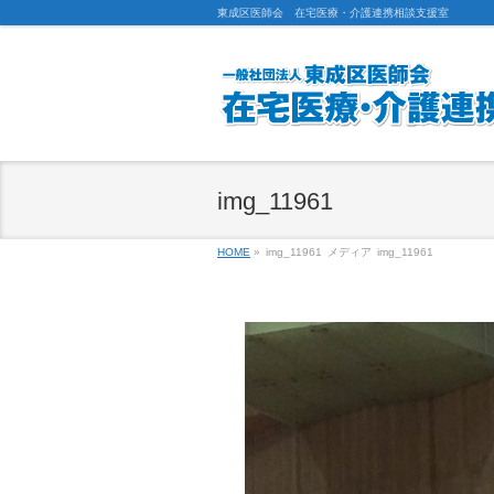
東成区医師会 在宅医療・介護連携相談支援室
img_11961
HOME
»
img_11961
メディア
img_11961